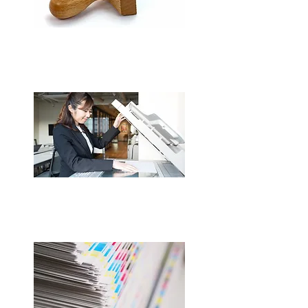
​ゴム印
​コピー