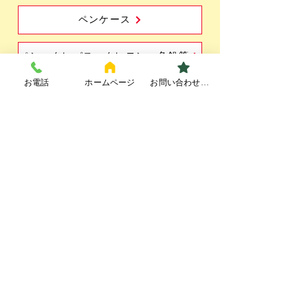
ペンケース
ペン・クレパス・クレヨン・色鉛筆
お電話
ホームページ
お問い合わせフォーム
シャープペン
プーマ文具・文具教材
インターネットからのお問合せ