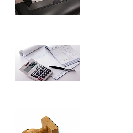
OA用品​
​伝票