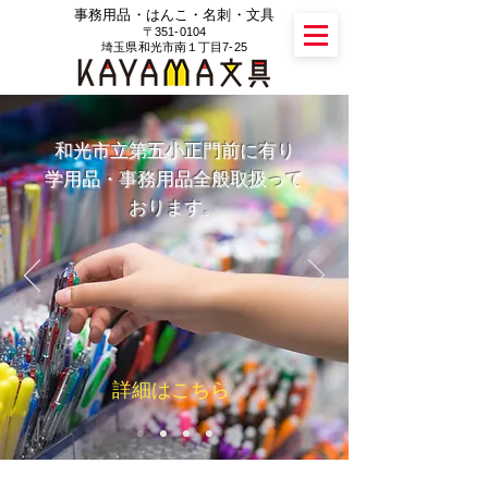
​事務用品・はんこ・名刺・文具
〒351-0104
​埼玉県和光市南１丁目7-25
和光市立第五小正門前に有り
​048-461-9959
学用品・事務用品全般取扱って
おります。
詳細はこちら